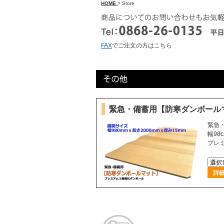
HOME
> Store
FAX
でご注文の方はこちら
緊急・備蓄用【防寒ダンボール
緊急
幅98
プレ