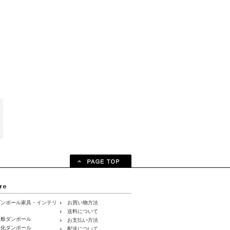
ダンボール家具・インテリ
お買い物方法
ア
送料について
一般ダンボール
お支払い方法
強化ダンボール
配送について